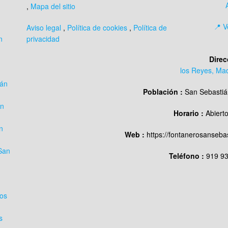
,
Mapa del sitio
📍 V
Aviso legal
,
Política de cookies
,
Política de
n
privacidad
Direc
los Reyes, Mad
ián
Población :
San Sebastiá
án
Horario :
Abierto
n
Web :
https://fontanerosanseba
San
Teléfono :
919 93
los
s