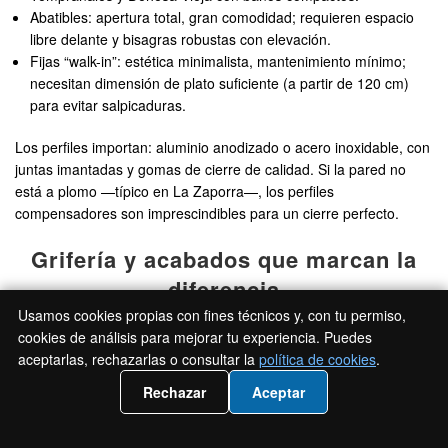
Abatibles: apertura total, gran comodidad; requieren espacio
libre delante y bisagras robustas con elevación.
Fijas “walk-in”: estética minimalista, mantenimiento mínimo;
necesitan dimensión de plato suficiente (a partir de 120 cm)
para evitar salpicaduras.
Los perfiles importan: aluminio anodizado o acero inoxidable, con
juntas imantadas y gomas de cierre de calidad. Si la pared no
está a plomo —típico en La Zaporra—, los perfiles
compensadores son imprescindibles para un cierre perfecto.
Grifería y acabados que marcan la
diferencia
Usamos cookies propias con fines técnicos y, con tu permiso,
La grifería correcta convierte una ducha en un ritual agradable.
cookies de análisis para mejorar tu experiencia. Puedes
Un termostático bien tarado evita sustos; un rociador equilibrado
aceptarlas, rechazarlas o consultar la
política de cookies
.
ahorra agua sin perder confort. Los acabados, por su parte,
📲 Llámanos 919 93 21 72
Rechazar
Aceptar
unifican el baño y simplifican la limpieza. Apostamos por
soluciones honestas, con repuestos disponibles y estética
coherente con el resto del espacio.