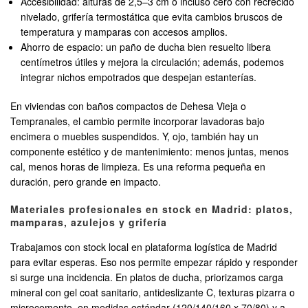
Accesibilidad: alturas de 2,5–3 cm o incluso cero con recrecido
nivelado, grifería termostática que evita cambios bruscos de
temperatura y mamparas con accesos amplios.
Ahorro de espacio: un paño de ducha bien resuelto libera
centímetros útiles y mejora la circulación; además, podemos
integrar nichos empotrados que despejan estanterías.
En viviendas con baños compactos de Dehesa Vieja o
Tempranales, el cambio permite incorporar lavadoras bajo
encimera o muebles suspendidos. Y, ojo, también hay un
componente estético y de mantenimiento: menos juntas, menos
cal, menos horas de limpieza. Es una reforma pequeña en
duración, pero grande en impacto.
Materiales profesionales en stock en Madrid: platos,
mamparas, azulejos y grifería
Trabajamos con stock local en plataforma logística de Madrid
para evitar esperas. Eso nos permite empezar rápido y responder
si surge una incidencia. En platos de ducha, priorizamos carga
mineral con gel coat sanitario, antideslizante C, texturas pizarra o
microcemento, en medidas estándar (120/140/160 x 70/80) y a