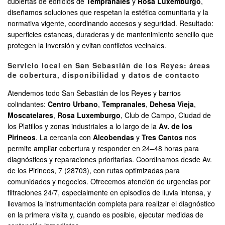
cubiertas de edificios de
Tempranales
y
Rosa Luxemburgo
,
diseñamos soluciones que respetan la estética comunitaria y la
normativa vigente, coordinando accesos y seguridad. Resultado:
superficies estancas, duraderas y de mantenimiento sencillo que
protegen la inversión y evitan conflictos vecinales.
Servicio local en San Sebastián de los Reyes: áreas
de cobertura, disponibilidad y datos de contacto
Atendemos todo San Sebastián de los Reyes y barrios
colindantes:
Centro Urbano
,
Tempranales
,
Dehesa Vieja
,
Moscatelares
,
Rosa Luxemburgo
, Club de Campo, Ciudad de
los Platillos y zonas industriales a lo largo de la
Av. de los
Pirineos
. La cercanía con
Alcobendas
y
Tres Cantos
nos
permite ampliar cobertura y responder en 24–48 horas para
diagnósticos y reparaciones prioritarias. Coordinamos desde Av.
de los Pirineos, 7 (28703), con rutas optimizadas para
comunidades y negocios. Ofrecemos atención de urgencias por
filtraciones 24/7, especialmente en episodios de lluvia intensa, y
llevamos la instrumentación completa para realizar el diagnóstico
en la primera visita y, cuando es posible, ejecutar medidas de