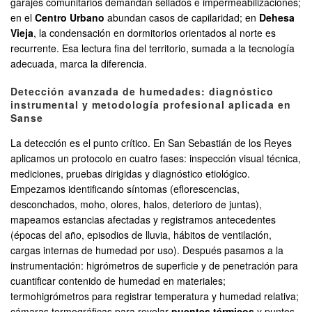
garajes comunitarios demandan sellados e impermeabilizaciones;
en el
Centro Urbano
abundan casos de capilaridad; en
Dehesa
Vieja
, la condensación en dormitorios orientados al norte es
recurrente. Esa lectura fina del territorio, sumada a la tecnología
adecuada, marca la diferencia.
Detección avanzada de humedades: diagnóstico
instrumental y metodología profesional aplicada en
Sanse
La detección es el punto crítico. En San Sebastián de los Reyes
aplicamos un protocolo en cuatro fases: inspección visual técnica,
mediciones, pruebas dirigidas y diagnóstico etiológico.
Empezamos identificando síntomas (eflorescencias,
desconchados, moho, olores, halos, deterioro de juntas),
mapeamos estancias afectadas y registramos antecedentes
(épocas del año, episodios de lluvia, hábitos de ventilación,
cargas internas de humedad por uso). Después pasamos a la
instrumentación: higrómetros de superficie y de penetración para
cuantificar contenido de humedad en materiales;
termohigrómetros para registrar temperatura y humedad relativa;
cámaras termográficas para revelar
puentes térmicos
y puntos