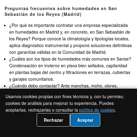
Preguntas frecuentes sobre humedades en San
Sebastián de los Reyes (Madrid)
¿Por qué es importante contratar una empresa especializada
en humedades en Madrid y, en concreto, en San Sebastián de
los Reyes? Porque conoce la climatología y tipologías locales,
aplica diagnóstico instrumental y propone soluciones definitivas
con garantías válidas en la Comunidad de Madrid.
¿Cuáles son los tipos de humedades más comunes en Sanse?
Condensación en invierno en pisos bien sellados, capilaridad
en plantas bajas del centro y filtraciones en terrazas, cubiertas
y garajes comunitarios.
¿Cuándo debo contactar? Ante manchas, moho, olores,
pintura abombada, halos tras lluvia o sensación de aire
Usamos cookies propias con fines técnicos y, con tu permiso,
cargado. Un diagnóstico temprano evita daños mayores.
cookies de análisis para mejorar tu experiencia. Puedes
¿Qué soluciones ofrecéis? Ventilación controlada y
aceptarlas, rechazarlas o consultar la
política de cookies
.
tratamientos anti moho para condensación; inyección de
📲 Llámanos 919 93 21 72
barrera química y saneado de sales para capilaridad;
Rechazar
Aceptar
impermeabilización y sellados para filtraciones e infiltraciones
laterales.