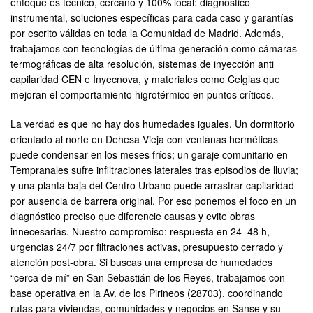
enfoque es técnico, cercano y 100% local: diagnóstico
instrumental, soluciones específicas para cada caso y garantías
por escrito válidas en toda la Comunidad de Madrid. Además,
trabajamos con tecnologías de última generación como cámaras
termográficas de alta resolución, sistemas de inyección anti
capilaridad CEN e Inyecnova, y materiales como Celglas que
mejoran el comportamiento higrotérmico en puntos críticos.
La verdad es que no hay dos humedades iguales. Un dormitorio
orientado al norte en Dehesa Vieja con ventanas herméticas
puede condensar en los meses fríos; un garaje comunitario en
Tempranales sufre infiltraciones laterales tras episodios de lluvia;
y una planta baja del Centro Urbano puede arrastrar capilaridad
por ausencia de barrera original. Por eso ponemos el foco en un
diagnóstico preciso que diferencie causas y evite obras
innecesarias. Nuestro compromiso: respuesta en 24–48 h,
urgencias 24/7 por filtraciones activas, presupuesto cerrado y
atención post-obra. Si buscas una empresa de humedades
“cerca de mí” en San Sebastián de los Reyes, trabajamos con
base operativa en la Av. de los Pirineos (28703), coordinando
rutas para viviendas, comunidades y negocios en Sanse y su