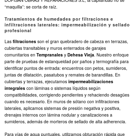
DOPISAN OBRAS Y REPARACIONES S.L, la capilaridad no se
“maquilla”: se corta de raíz.
Tratamientos de humedades por filtraciones e
infiltraciones laterales: impermeabilización y sellado
profesional
Las
filtraciones
son el gran quebradero de cabeza en terrazas,
cubiertas transitables y muros enterrados de garajes
comunitarios en
Tempranales
y
Dehesa Vieja
. Nuestro enfoque
parte de pruebas de estanqueidad por paños y termografía para
identificar puntos de entrada: encuentros con petos, sumideros,
juntas de dilatación, pasatubos y remates de barandillas. En
cubiertas y terrazas, ejecutamos
impermeabilizaciones
integrales
con láminas o sistemas líquidos según
compatibilidades, corrigiendo pendientes y rehaciendo desagües
cuando es necesario. En muros de sótano con infiltraciones
laterales, aplicamos sistemas de presión negativa y positiva,
drenajes internos con lámina nodular y canalizaciones a
sumideros, además de morteros de sellado de alta adherencia.
Para vías de agua puntuales, utilizamos obturación rápida que