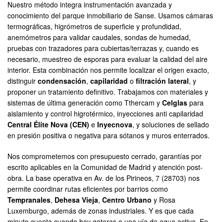
Nuestro método integra instrumentación avanzada y
conocimiento del parque inmobiliario de Sanse. Usamos cámaras
termográficas, higrómetros de superficie y profundidad,
anemómetros para validar caudales, sondas de humedad,
pruebas con trazadores para cubiertas/terrazas y, cuando es
necesario, muestreo de esporas para evaluar la calidad del aire
interior. Esta combinación nos permite localizar el origen exacto,
distinguir
condensación
,
capilaridad
o
filtración lateral
, y
proponer un tratamiento definitivo. Trabajamos con materiales y
sistemas de última generación como Tthercam y
Celglas
para
aislamiento y control higrotérmico, inyecciones anti capilaridad
Central Élite Nova (CEN)
e
Inyecnova
, y soluciones de sellado
en presión positiva o negativa para sótanos y muros enterrados.
Nos comprometemos con presupuesto cerrado, garantías por
escrito aplicables en la Comunidad de Madrid y atención post-
obra. La base operativa en Av. de los Pirineos, 7 (28703) nos
permite coordinar rutas eficientes por barrios como
Tempranales
,
Dehesa Vieja
,
Centro Urbano
y Rosa
Luxemburgo, además de zonas industriales. Y es que cada
minuto cuenta cuando hay goteras o una vía de agua activa. En