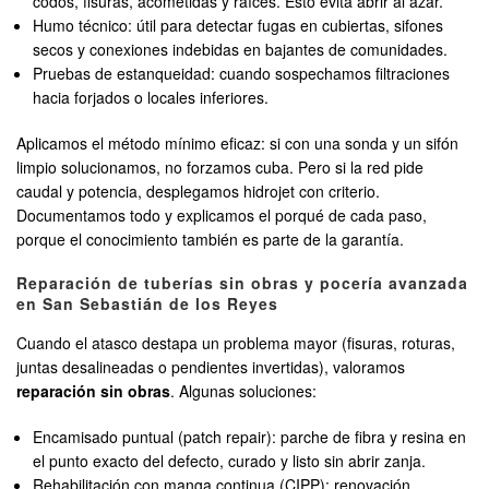
codos, fisuras, acometidas y raíces. Esto evita abrir al azar.
Humo técnico: útil para detectar fugas en cubiertas, sifones
secos y conexiones indebidas en bajantes de comunidades.
Pruebas de estanqueidad: cuando sospechamos filtraciones
hacia forjados o locales inferiores.
Aplicamos el método mínimo eficaz: si con una sonda y un sifón
limpio solucionamos, no forzamos cuba. Pero si la red pide
caudal y potencia, desplegamos hidrojet con criterio.
Documentamos todo y explicamos el porqué de cada paso,
porque el conocimiento también es parte de la garantía.
Reparación de tuberías sin obras y pocería avanzada
en San Sebastián de los Reyes
Cuando el atasco destapa un problema mayor (fisuras, roturas,
juntas desalineadas o pendientes invertidas), valoramos
reparación sin obras
. Algunas soluciones:
Encamisado puntual (patch repair): parche de fibra y resina en
el punto exacto del defecto, curado y listo sin abrir zanja.
Rehabilitación con manga continua (CIPP): renovación