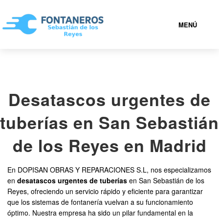
MENÚ
SAN SEBASTIÁN DE LOS REYES
Desatascos urgentes de
919 93 21 72
tuberías en San Sebastián
FONTANEROS SAN SEBASTIÁN DE LOS REYES BARATOS
de los Reyes en Madrid
SERVICIOS
En DOPISAN OBRAS Y REPARACIONES S.L, nos especializamos
en
desatascos urgentes de tuberías
en San Sebastián de los
CONTACTAR
Reyes, ofreciendo un servicio rápido y eficiente para garantizar
que los sistemas de fontanería vuelvan a su funcionamiento
óptimo. Nuestra empresa ha sido un pilar fundamental en la